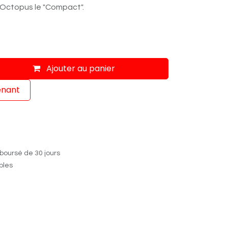
 Octopus le "Compact".
Ajouter au panier
enant
boursé de 30 jours
ables