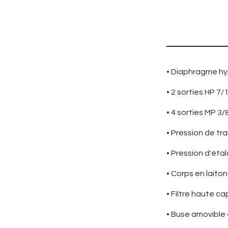
• Diaphragme h
• 2 sorties HP 7
• 4 sorties MP 3
• Pression de tra
• Pression d'éta
• Corps en laito
• Filtre haute c
• Buse amovible 