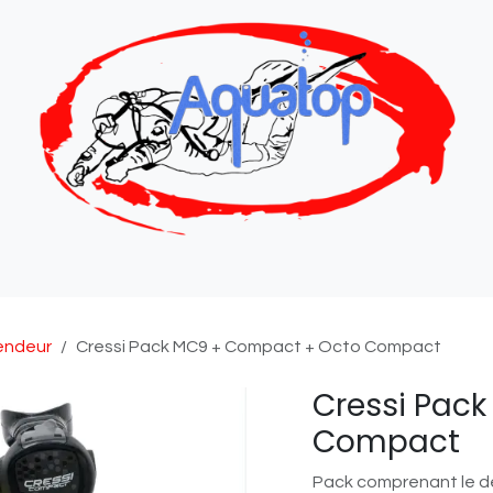
ue
Magasin
Entretiens et réparations
Format
endeur
Cressi Pack MC9 + Compact + Octo Compact
Cressi Pac
Compact
Pack comprenant le d