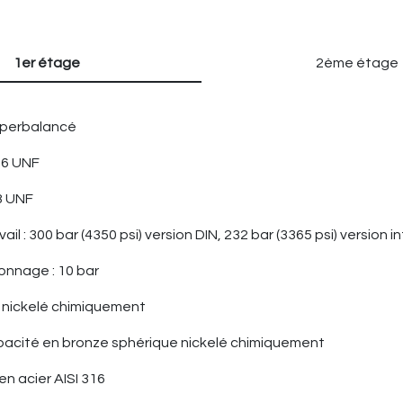
1er étage
2ème étage
yperbalancé
/16 UNF
/8 UNF
vail : 300 bar (4350 psi) version DIN, 232 bar (3365 psi) version 
lonnage : 10 bar
n nickelé chimiquement
apacité en bronze sphérique nickelé chimiquement
en acier AISI 316