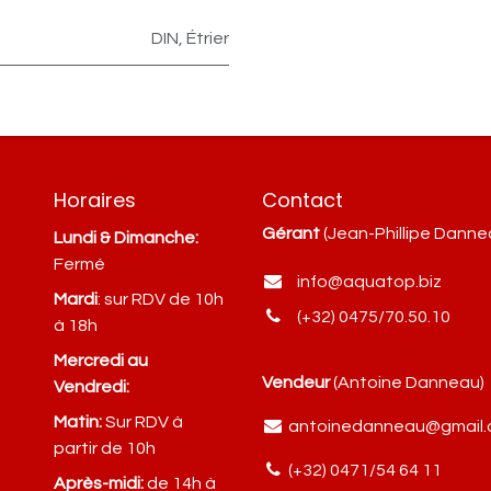
DIN
,
Étrier
Horaires
Contact
Gérant
(Jean-Phillipe Danne
Lundi & Dimanche:
Fermé
info@aquatop.biz
Mardi
: sur RDV de 10h
(+32) 0475/70.50.10
à 18h
Mercredi au
Vendeur
(Antoine Danneau)
Vendredi:
Matin:
Sur RDV à
antoinedanneau@gmail
partir de 10h
(+32) 0471/54 64 11
Après-midi:
de 14h à