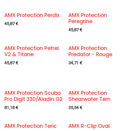
AMX Protection Perdix
AMX Protection
Peregrine
45,87
€
45,87
€
AMX Protection Petrel
AMX Protection
V2 & Titane
Predator - Rouge
45,87
€
34,71
€
AMX Protection Scuba
AMX Protection
Pro Digit 330/Aladin G2
Shearwater Tern
61,16
€
35,54
€
AMX Protection Teric
AMX R-Clip Oval