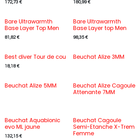
172,73
€
180,99
€
Bare Ultrawarmth
Bare Ultrawarmth
Base Layer Top Men
Base Layer top Men
81,82
€
98,35
€
Best diver Tour de cou
Beuchat Alize 3MM
18,18
€
Beuchat Alize 5MM
Beuchat Alize Cagoule
Attenante 7MM
Beuchat Aquabionic
Beuchat Cagoule
evo ML jaune
Semi-Etanche X-Trem
Femme
132,15
€