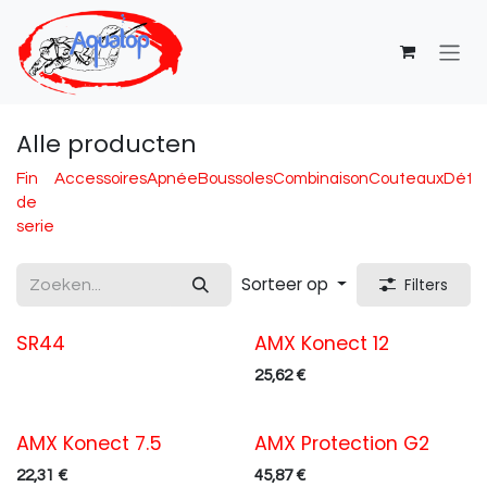
Overslaan naar inhoud
Alle producten
Fin
Accessoires
Apnée
Boussoles
Combinaison
Couteaux
Déte
de
serie
Sorteer op
Filters
SR44
AMX Konect 12
Texte du badge
25,62
€
AMX Konect 7.5
AMX Protection G2
22,31
€
45,87
€