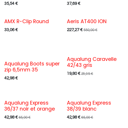
35,54
€
37,69
€
AMX R-Clip Round
Aeris AT400 ION
Nom du ruban
33,06
€
227,27
€
550,00
€
Aqualung Caravelle
Aqualung Boots super
42/43 gris
zip 6,5mm 35
19,80
€
29,95
€
42,98
€
Aqualung Express
Aqualung Express
36/37 noir et orange
38/39 blanc
42,98
€
42,98
€
65,00
€
65,00
€