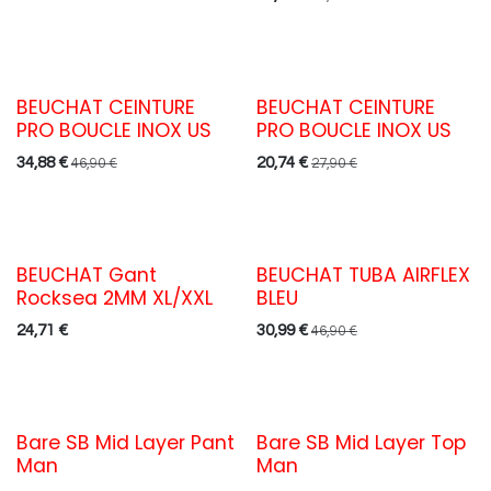
BEUCHAT CEINTURE
BEUCHAT CEINTURE
PRO BOUCLE INOX US
PRO BOUCLE INOX US
34,88
€
20,74
€
46,90
€
27,90
€
BEUCHAT Gant
BEUCHAT TUBA AIRFLEX
Last!
Rocksea 2MM XL/XXL
BLEU
24,71
€
30,99
€
46,90
€
Bare SB Mid Layer Pant
Bare SB Mid Layer Top
Man
Man